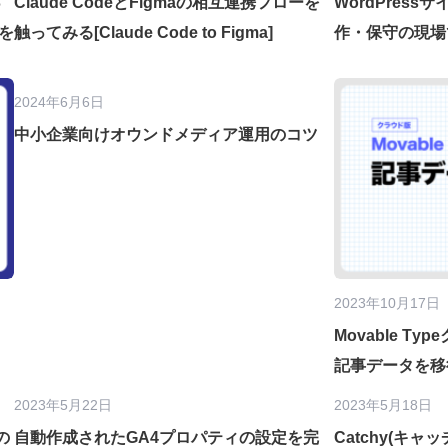
っ
Claude CodeとFigmaの相互連携フローを
WordPres
を
触ってみる[Claude Code to Figma]
作・保守の現場
2024年6月6日
中小企業向けオウンドメディア運用のコツ
2023年10月17日
Movable Ty
記事データを移
2023年5月22日
2023年5月18日
の
自動作成されたGA4プロパティの設定を完
Catchy(キ