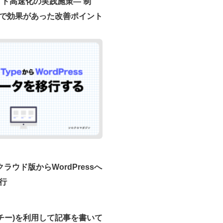
sサイト高速化の実践施策― 制
で効果があった改善ポイント
peクラウド版からWordPressへ
行
ャッチー)を利用して記事を書いて