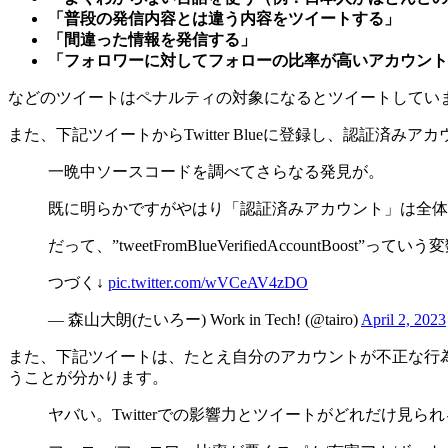
「普段の発信内容とは違う内容をツイートする」
「間違った情報を発信する」
「フォロワーに対してフォローの比率が高いアカウント
などのツイートはペナルティの対象になるとツイートしてい
また、下記ツイートからTwitter Blueに登録し、認証
一晩中ソースコードを調べてさらなる発見が。
既に明らかですがやはり「認証済みアカウント」は全体
だって、”tweetFromBlueVerifiedAccountBoost”っ
つづく↓
pic.twitter.com/wVCeAV4zDO
— 森山大朗(たいろー) Work in Tech! (@tairo)
April 2, 2023
また、下記ツイートは、たとえ自分のアカウントが不正な行
うことが分かります。
ヤバい。Twitterでの影響力とツイートがどれだけ