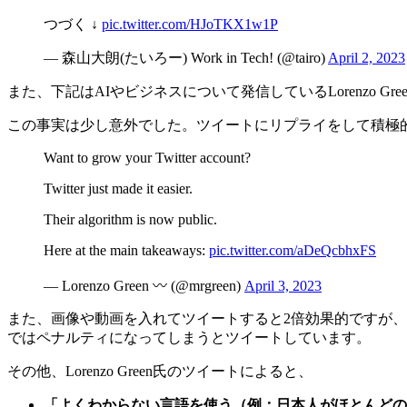
つづく ↓
pic.twitter.com/HJoTKX1w1P
— 森山大朗(たいろー) Work in Tech! (@tairo)
April 2, 2023
また、下記はAIやビジネスについて発信している
Lorenz
この事実は少し意外でした。ツイートにリプライをして積極
Want to grow your Twitter account?
Twitter just made it easier.
Their algorithm is now public.
Here at the main takeaways:
pic.twitter.com/aDeQcbhxFS
— Lorenzo Green 〰️ (@mrgreen)
April 3, 2023
また、画像や動画を入れてツイートすると2倍効果的ですが
ではペナルティになってしまうとツイートしています。
その他、
Lorenzo Green氏のツイートによると、
「よくわからない言語を使う（例：日本人がほとんどの