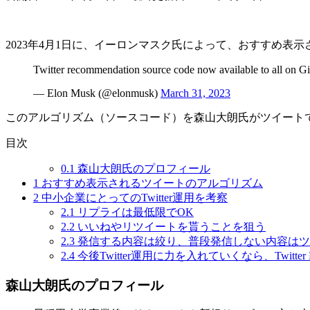
2023年4月1日に、イーロンマスク氏によって、おすすめ表
Twitter recommendation source code now available to all on 
— Elon Musk (@elonmusk)
March 31, 2023
このアルゴリズム（ソースコード）を森山大朗氏がツイートで
目次
0.1
森山大朗氏のプロフィール
1
おすすめ表示されるツイートのアルゴリズム
2
中小企業にとってのTwitter運用を考察
2.1
リプライは最低限でOK
2.2
いいねやリツイートを貰うことを狙う
2.3
発信する内容は絞り、普段発信しない内容はツ
2.4
今後Twitter運用に力を入れていくなら、Twitter 
森山大朗氏のプロフィール