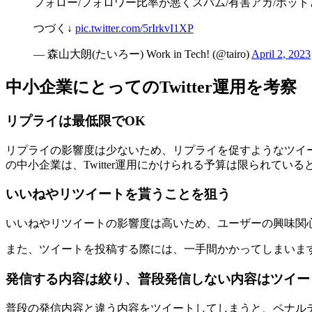
フォロー/フォロワー比率が悪くスパム/有害アカ/ボ
つづく↓
pic.twitter.com/5rIrkvI1XP
— 森山大朗(たいろー) Work in Tech! (@tairo)
April 2, 2023
中小企業にとってのTwitter運用を考察
リプライは最低限でOK
リプライの影響度は少ないため、リプライを促すようなツイ
の中小企業は、Twitter運用にかけられる予算は限られて
いいねやリツイートを貰うことを狙う
いいねやリツイートの影響度は高いため、ユーザーの興味関
また、ツイートを投稿する際には、一手間かかってしまいま
発信する内容は絞り、普段発信しない内容はツイー
普段の発信内容と違う内容をツイートしてしまうと、ペナル