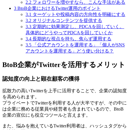
2.2
フォロワーを増やすなら、こんな手法がある
3
BtoB企業におけるTwitter運用のポイント
3.1
ターゲットや投稿内容の方向性を明確にする
3.2
オリジナルコンテンツを提供する
3.3
定期的に効果測定し、PDCAを回していく。
具体的にどうやってPDCAを回していくか
3.4
長期的な視点を持ち、焦らず運用する
3.5
「公式アカウントを運用する」「個人がSNS
アカウントを運用する」どう使い分ける？
BtoB企業がTwitterを活用するメリット
認知度の向上と顕在顧客の獲得
拡散力の高いTwitterを上手に活用することで、企業の認知度
を高められます。
プライベートでTwitterを利用する人が大半ですが、その中に
は企業に務める従業員や経営者も含まれているので、BtoB
企業の宣伝にも役立つツールと言えます。
また、悩みを抱えているTwitter利用者は、ハッシュタグから