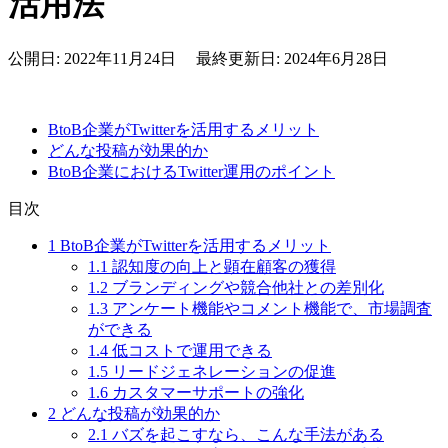
活用法
公開日: 2022年11月24日 最終更新日: 2024年6月28日
BtoB企業がTwitterを活用するメリット
どんな投稿が効果的か
BtoB企業におけるTwitter運用のポイント
目次
1
BtoB企業がTwitterを活用するメリット
1.1
認知度の向上と顕在顧客の獲得
1.2
ブランディングや競合他社との差別化
1.3
アンケート機能やコメント機能で、市場調査
ができる
1.4
低コストで運用できる
1.5
リードジェネレーションの促進
1.6
カスタマーサポートの強化
2
どんな投稿が効果的か
2.1
バズを起こすなら、こんな手法がある