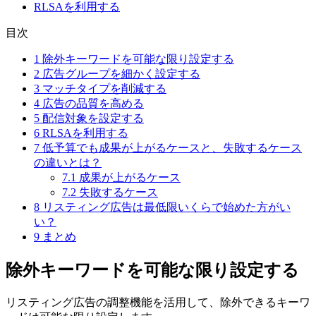
RLSAを利用する
目次
1
除外キーワードを可能な限り設定する
2
広告グループを細かく設定する
3
マッチタイプを削減する
4
広告の品質を高める
5
配信対象を設定する
6
RLSAを利用する
7
低予算でも成果が上がるケースと、失敗するケース
の違いとは？
7.1
成果が上がるケース
7.2
失敗するケース
8
リスティング広告は最低限いくらで始めた方がい
い？
9
まとめ
除外キーワードを可能な限り設定する
リスティング広告の調整機能を活用して、除外できるキーワ