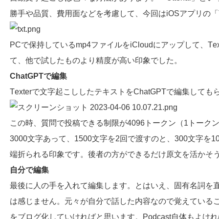
勝手や品質、費用面などを考慮して、今回はiOSアプリの「
PCで保持しているmp4ファイルをiCloudにアップして、T
て、他で試したものより精度が高い印象でした。
ChatGPTで編集
Texterで文字起こししたテキストをChatGPTで編集
この時、質問で投稿できる制限が4096トークン（1トー
3000文字あって、1500文字を2回で渡すのと、300
端折られる印象です。後者の方ができるだけ原文を活かそ
自分で編集
最後に人の手を入れて編集します。とはいえ、固有名詞を
は感じません。元々が自分で話した内容なので覚えている
をブログ化していければと思います。
Podcast
自体もよけれ