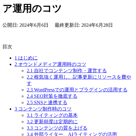
ア運用のコツ
公開日: 2024年6月6日 最終更新日: 2024年6月28日
目次
1
はじめに
2
オウンドメディア運用時のコツ
2.1
自社でコンテンツ制作・運営する
2.2
根気強く運用し、記事更新にリソースを費や
す
2.3
WordPressでの運用とプラグインの活用する
2.4
SEO対策を徹底する
2.5
SNSと連携する
3
コンテンツ制作時のコツ
3.1
ライティングの基本
3.2
更新頻度は定期的に
3.3
コンテンツの質を上げる
3.4
外部ライター、AIライティングの活用