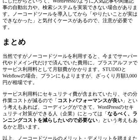
にしたからといって、WordPressのように人気記事や関連記
事の自動出力や、
検索システムを実装できない場合がありま
す。ノーコードツールを導入してから「やりたいことが実は
できなかった」と気付くケースがあるので、注意が必要で
す。
まとめ
当然ですがノーコードツールを利用すると、今までサーバー
代やドメイン代だけで済んでいた費用に、プラスアルファで
サービス利用料として月額費がかかります。STUDIOと
Webflowの場合、プランにもよりますが、ざっくり月額3,000
円が相場です。
サービス利用料にセキュリティ費が含まれていたり、その分
作業コストが減るので「
コストパフォーマンスが良い
」とい
う考えもあれば、コーディングができて、WordPressのセキ
ュリティ対策ができる人（企業）にとっては「
なるべく、ラ
ンニングコストを減らしたいので必要ない
」という考えもあ
るかと思います。
以上、ノーコードツールのメリット・デメリットを踏まえた